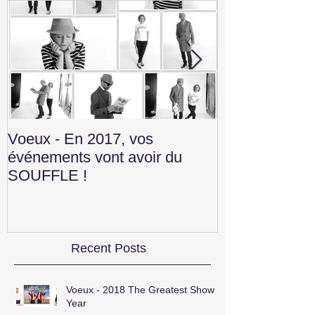
Voeux - En 2017, vos
Convention V
événements vont avoir du
Construction 
SOUFFLE !
Recent Posts
Voeux - 2018 The Greatest Show
Year