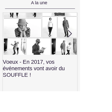
A la une
Voeux - En 2017, vos
Convention V
événements vont avoir du
Construction 
SOUFFLE !
Publications récentes