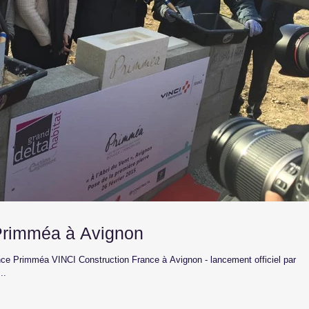
Primméa à Avignon
ence Primméa VINCI Construction France à Avignon - lancement officiel par
..