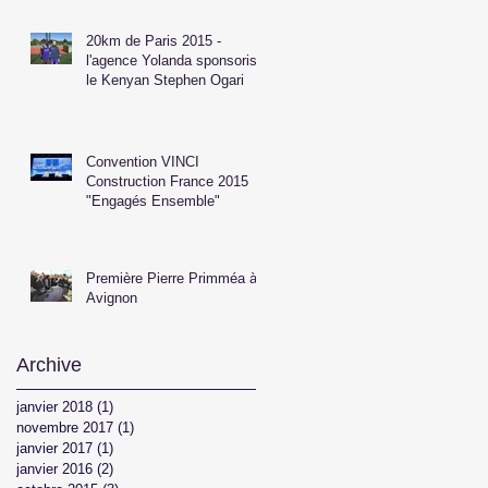
20km de Paris 2015 -
l'agence Yolanda sponsorise
le Kenyan Stephen Ogari
Convention VINCI
Construction France 2015
"Engagés Ensemble"
Première Pierre Primméa à
Avignon
Archive
janvier 2018
(1)
1 post
novembre 2017
(1)
1 post
janvier 2017
(1)
1 post
janvier 2016
(2)
2 posts