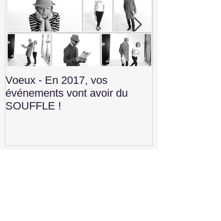
Voeux - En 2017, vos
Convention V
événements vont avoir du
Construction 
SOUFFLE !
Publications récentes
Voeux - 2018 The Greatest Show
Year